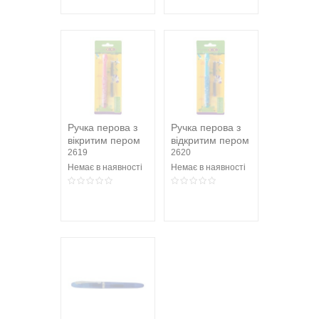
Ручка перова з
Ручка перова з
вікритим пером
відкритим пером
+ 2 капсули,
2619
+ 2 капсули,
2620
рожевий...
блакитний...
Немає в наявності
Немає в наявності