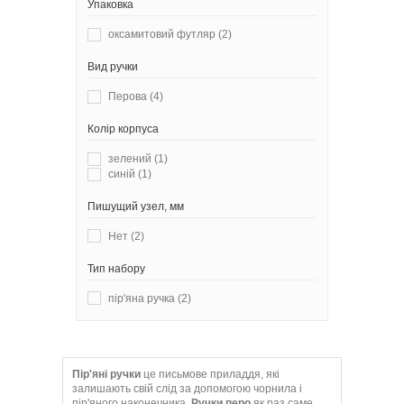
Упаковка
оксамитовий футляр
(2)
Вид ручки
Перова
(4)
Колір корпуса
зелений
(1)
синій
(1)
Пишущий узел, мм
Нет
(2)
Тип набору
пір'яна ручка
(2)
Пір'яні ручки
це письмове приладдя, які
залишають свій слід за допомогою чорнила і
пір'яного наконечника.
Ручки перо
як раз саме