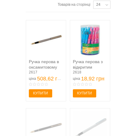
Товарів на сторінці
24
Ручка перова в
Ручка перова з
оксамитовому
відкритим
чохлі, нікель
2617
пером, в тубі по
2618
508,62 грн
36 шт., KIDS...
18,92 грн
ціна
ціна
КУПИТИ
КУПИТИ