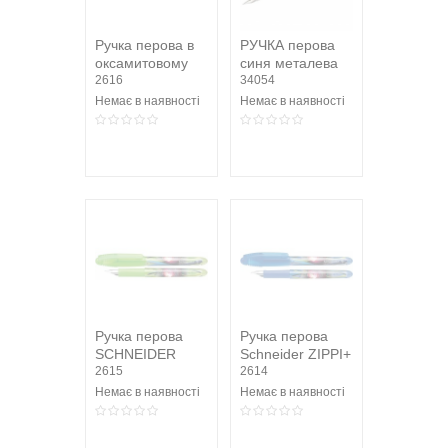
Ручка перова в
РУЧКА перова
оксамитовому
синя металева
чохлі ( R22101.F
2616
"Silver"
34054
)
Немає в наявності
Немає в наявності
Ручка перова
Ручка перова
SCHNEIDER
Schneider ZIPPI+
ZIPPI+, зелена
2615
синя
2614
Немає в наявності
Немає в наявності