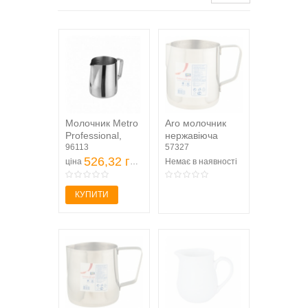
Молочник Metro
Aro молочник
Professional,
нержавіюча
600мл
96113
сталь 355мл
57327
526,32 грн
ціна
Немає в наявності
КУПИТИ