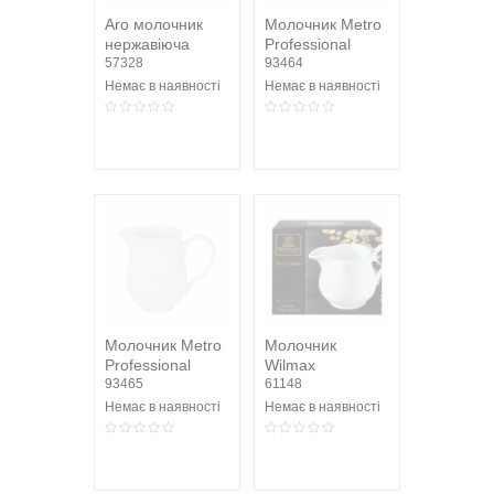
Aro молочник
Молочник Metro
нержавіюча
Professional
сталь 525мл
57328
Akami 150мл
93464
Немає в наявності
Немає в наявності
Молочник Metro
Молочник
Professional
Wilmax
Akami 305мл
93465
порцеляна
61148
300мл 1шт
Немає в наявності
Немає в наявності