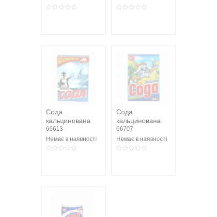
Сода
Сода
кальцинована
кальцинована
700г картон
66613
Економ 700г
66707
картон
Немає в наявності
Немає в наявності