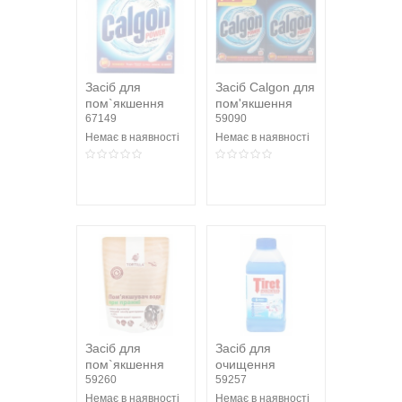
Засіб для
Засіб Calgon для
пом`якшення
пом'якшення
води та
67149
води 1+1, 2кг
59090
запобігання
Немає в наявності
Немає в наявності
утворення...
Засіб для
Засіб для
пом`якшення
очищення
води при пранні
59260
пральних машин
59257
Tortilla 400г
Tiret 250мл
Немає в наявності
Немає в наявності