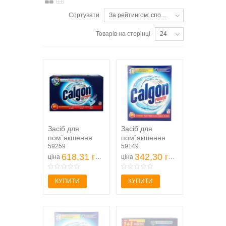
Сортувати
За рейтингом: спочатку популярні
Товарів на сторінці
24
Засіб для
Засіб для
пом`якшення
пом`якшення
води Calgon
59259
води та
59149
Powerball 3 в 1
618,31 грн
запобігання
342,30 грн
ціна
ціна
390г
утворення...
КУПИТИ
КУПИТИ