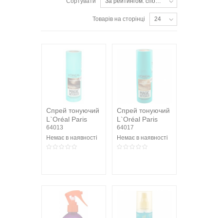
Сортувати
За рейтингом: спочатку популярні
Товарів на сторінці
24
Спрей тонуючий
Спрей тонуючий
L`Oréal Paris
L`Oréal Paris
Magic Retouch
64013
світло-русявий
64017
Каштановий
75мл
Немає в наявності
Немає в наявності
75мл