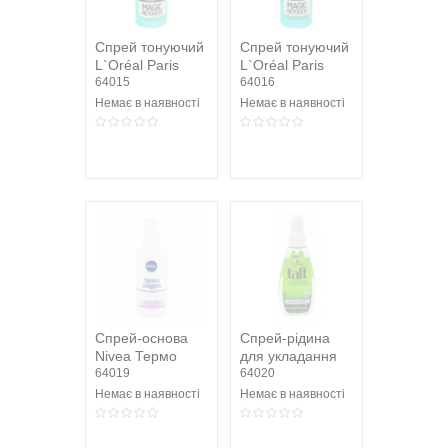
Спрей тонуючий
Спрей тонуючий
L`Oréal Paris
L`Oréal Paris
Magic Retouch
64015
Magic Retouch
64016
темний
Чорний 75мл
Немає в наявності
Немає в наявності
каштан75мл
Спрей-основа
Спрей-рідина
Nivea Термо
для укладання
захист для
64019
Taft Об'єм
64020
укладання
Фіксація 3 150мл
Немає в наявності
Немає в наявності
волосся 150мл