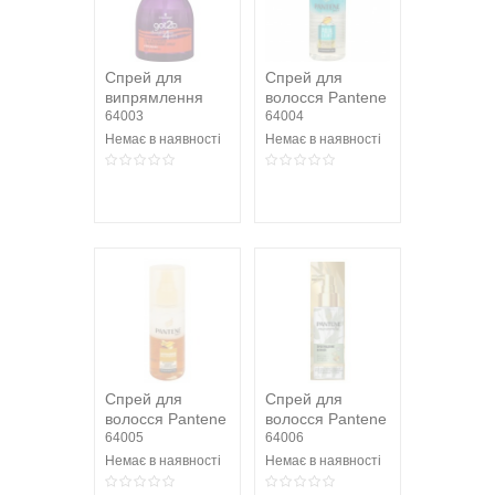
Спрей для
Спрей для
випрямлення
волосся Pantene
волосся Got2B
64003
Pro-V Aqua Light
64004
straight on 4 days
150мл
Немає в наявності
Немає в наявності
200мл
Спрей для
Спрей для
волосся Pantene
волосся Pantene
Pro-V Інтенсивне
64005
Pro-V
64006
Відновлення
Пробудження
Немає в наявності
Немає в наявності
150мл
коренів з...