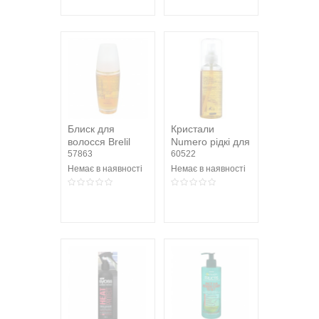
Блиск для
Кристали
волосся Brelil
Numero рідкі для
Biotraitement
57863
блиску з цінними
60522
beauty 60мл
оліями 75мл
Немає в наявності
Немає в наявності