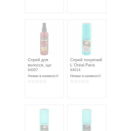
Спрей для
Спрей тонуючий
волосся, що
L`Oréal Paris
захищає і
64007
Magic Retouch
64014
розгладжує
Русявий 75мл
Немає в наявності
Немає в наявності
Keratin Smooth...