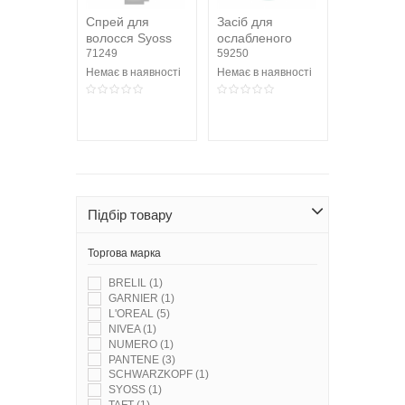
Спрей для
Засіб для
волосся Syoss
ослабленого
Heat Protect
71249
волосся Garnier
59250
термозахисний
Fructis Ріст на...
Немає в наявності
Немає в наявності
250мл
Підбір товару
Торгова марка
BRELIL
(1)
GARNIER
(1)
L'OREAL
(5)
NIVEA
(1)
NUMERO
(1)
PANTENE
(3)
SCHWARZKOPF
(1)
SYOSS
(1)