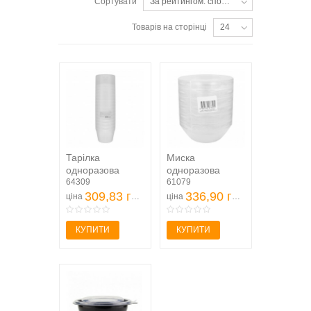
Сортувати
За рейтингом: спочатку популярні
Товарів на сторінці
24
Тарілка
Миска
одноразова
одноразова
Інпак з кришкою
64309
Metro
61079
500мл 15шт
309,83 грн
professional 9см
336,90 грн
ціна
ціна
6 шт
КУПИТИ
КУПИТИ