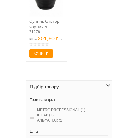
Супник блістер
чорний з
кришкою 10шт
71278
500мл
201,60 грн
ціна
КУПИТИ
Підбір товару
Торгова марка
METRO PROFESSIONAL
(1)
ІНПАК
(1)
АЛЬФА ПАК
(1)
Ціна