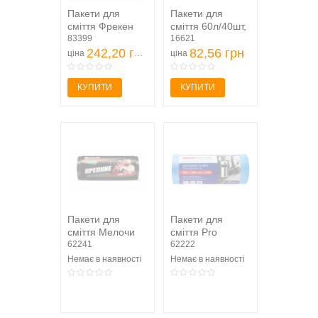
Пакети для
Пакети для
сміття Фрекен
сміття 60л/40шт,
Бок 60х80см 60л
83399
чорний (
16621
40шт
242,20 грн
10200035 )
82,56 грн
ціна
ціна
КУПИТИ
КУПИТИ
Пакети для
Пакети для
сміття Мелочи
сміття Pro
Жизни Залізні
62241
Service 60л 40шт
62222
60х70см 60л
Немає в наявності
Немає в наявності
40шт