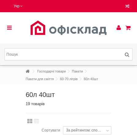
Укр
Господарчі товари
Пакети
Пакети для сміття
60-70 літрів
60л 40шт
60л 40шт
19 товарів
Сортувати
За рейтингом: спочатку популярні