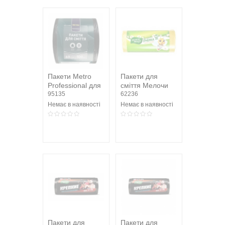
Пакети Metro
Пакети для
Professional для
сміття Мелочи
сміття 60 л 100
95135
Жизни Бджілка
62236
шт
60л 40шт
Немає в наявності
Немає в наявності
Пакети для
Пакети для