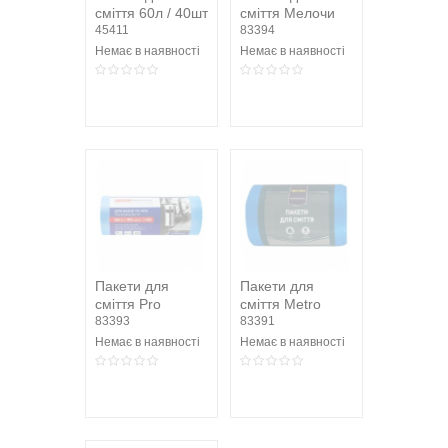
сміття 60л / 40шт
сміття Мелочи
45411
Жизни Залізні
83394
60х70см 60л
Немає в наявності
Немає в наявності
40шт
Пакети для
Пакети для
сміття Pro
сміття Metro
Service 60л 40шт
83393
Professional 60л
83391
100шт
Немає в наявності
Немає в наявності