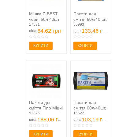
Мішки Z-BEST
Пакети для
чорні 60л 40шт
сміття 60л/40 шт,
8мкм
17531
міцні, сині
55993
64,62 грн
600х800мм,...
133,46 грн
ціна
ціна
КУПИТИ
КУПИТИ
Пакети для
Пакети для
сміття Fino Міцні
сміття 60л/40шт,
60л 40шт/уп
92375
Eurostandart,
16622
188,06 грн
міцні, чорні...
103,19 грн
ціна
ціна
КУПИТИ
КУПИТИ