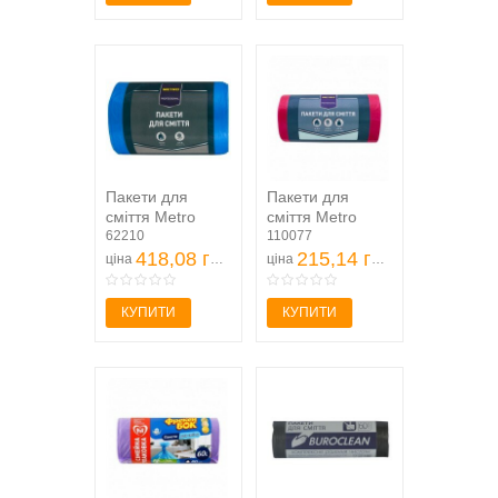
Пакети для
Пакети для
сміття Metro
сміття Metro
Professional 60л
62210
Professional 60л
110077
100шт
418,08 грн
60*70см 30шт/уп
215,14 грн
ціна
ціна
КУПИТИ
КУПИТИ