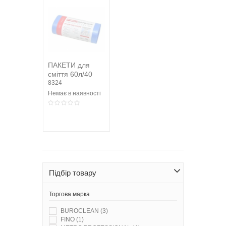
ПАКЕТИ для
сміття 60л/40
колір синій, міцні
8324
HD PROservice
Немає в наявності
Підбір товару
Торгова марка
BUROCLEAN
(3)
FINO
(1)