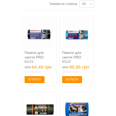
Товарів на сторінці
24
Пакети для
Пакети для
сміття PRO
сміття PRO
SERVICE чорні,
81123
SERVICE сині,
81122
60л 40шт (...
94,49 грн
60л 40шт (
95,96 грн
ціна
ціна
pr.16113200 )
КУПИТИ
КУПИТИ