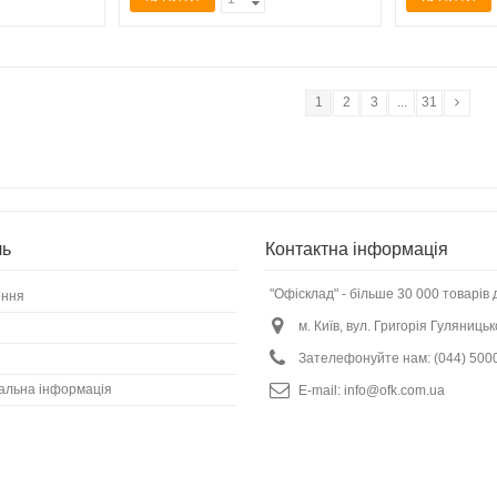
1
2
3
...
31
ль
Контактна інформація
"Офісклад" - більше 30 000 товарів 
ення
м. Київ, вул. Григорія Гуляницьк
Зателефонуйте нам:
(044) 500
альна інформація
E-mail:
info@ofk.com.ua