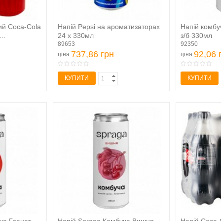
ий Coca-Cola
Напій Pepsi на ароматизаторах
Напій комбу
..
24 х 330мл
з/б 330мл
89653
92350
737,86 грн
92,06 
ціна
ціна
КУПИТИ
КУПИТИ