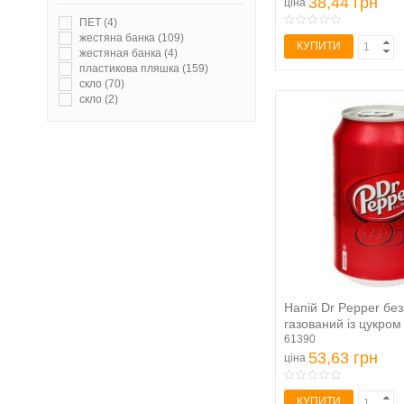
38,44 грн
ціна
ПЕТ
(4)
жестяна банка
(109)
КУПИТИ
жестяная банка
(4)
пластикова пляшка
(159)
скло
(70)
скло
(2)
Напій Dr Pepper бе
газований із цукро
61390
53,63 грн
ціна
КУПИТИ