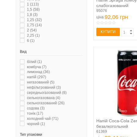
Напій Spraga Комбу
1
(113)
слабогазований
1,5
(58)
безалкогольний...
95076
1,8
(3)
92,06 грн
ціна
1,25
(32)
1,75
(14)
2
(54)
КУПИТИ
2,25
(1)
6
(1)
Вид
білий
(1)
комбуча
(7)
лимонад
(36)
напій
(297)
негазований
(5)
нефільтрований
(3)
середньогазований
(8)
сильногазована
(4)
сильногазований
(26)
содова
(3)
тонік
(17)
холодний чай
(71)
Напій Coca-Cola Ze
чорний
(1)
безалкогольний
сильногазований 0,
61369
Тип упаковки