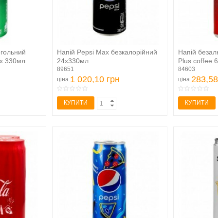
огольний
Напій Pepsi Max безкалорійний
Напій безал
2х 330мл
24х330мл
Plus coffee
89651
84603
1 020,10 грн
283,58
ціна
ціна
КУПИТИ
КУПИТИ