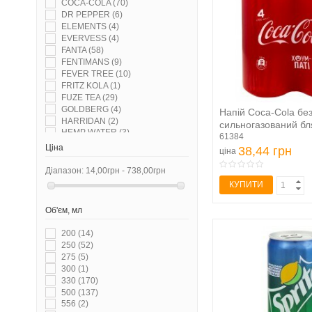
COCA-COLA
(70)
DR PEPPER
(6)
ELEMENTS
(4)
EVERVESS
(4)
FANTA
(58)
FENTIMANS
(9)
FEVER TREE
(10)
FRITZ KOLA
(1)
FUZE TEA
(29)
GOLDBERG
(4)
Напій Coca-Cola бе
HARRIDAN
(2)
сильногазований бл
HEMP WATER
(3)
61384
JAFFA
(3)
Ціна
38,44 грн
ціна
JUNGLE COLA
(7)
LE MONDO
(4)
Діапазон:
14,00грн - 738,00грн
LIMOFRESH
(7)
КУПИТИ
LIMOLIFE
(3)
LIPTON
(39)
Об'єм, мл
MAISON PERRIER
(2)
MATCH
(4)
200
(14)
MILKIS
(4)
250
(52)
MIRINDA
(13)
275
(5)
MOJO
(4)
300
(1)
NABEGHLAVI
(2)
330
(170)
NESTEA
(2)
500
(137)
NO BRAND
(3)
556
(2)
PEPSI
(84)