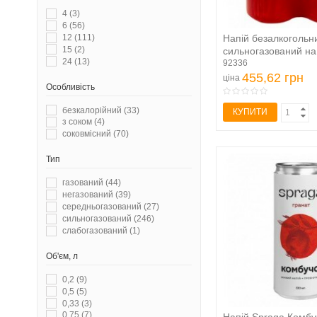
СЕЛО І ЛЮДИ
(4)
VITAPRESS
(2)
4
(3)
СТАРОКИЇВСЬКИЙ
(2)
БОН БУАССОН
(3)
6
(56)
УМАНСЬКИЙ ЛИМОНАД
(3)
ВЯТРАЧОК
(2)
Напій безалкогольн
12
(111)
ЧУДО САД
(4)
ГРУЗИНСЬКИЙ БУКЕТ
(2)
15
(2)
сильногазований на.
ЯРИЛО
(3)
ЖИВЧИК
(4)
24
(13)
92336
КВАС ТАРАС
(8)
455,62 грн
ціна
ЛЬВІВСЬКИЙ КВАС
(1)
Особливість
МОРШИНСЬКА
(4)
НАТАХТАРІ
(4)
безкалорійний
(33)
КУПИТИ
НЕСТІ
(2)
з соком
(4)
ОБОЛОНЬ
(1)
соковмісний
(70)
СЕЛО І ЛЮДИ
(4)
СТАРОКИЇВСЬКИЙ
(2)
Тип
ЧУДО САД
(4)
газований
(44)
негазований
(39)
середньогазований
(27)
сильногазований
(246)
слабогазований
(1)
Об'єм, л
0,2
(9)
0,5
(5)
0,33
(3)
0,75
(7)