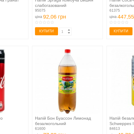
ча Гранат
Напій Spraga Комбуча Вишня
Напій Coca-
слабогазований
безалкоголь
безалкогольний...
95075
сильногазов
61375
92,06 грн
447,55
ціна
ціна
КУПИТИ
КУПИТИ
ro
Напій Бон Буассон Лимонад
Напій безал
безалкогольний
Schweppes In
33л
сильногазований 2л
61600
84613