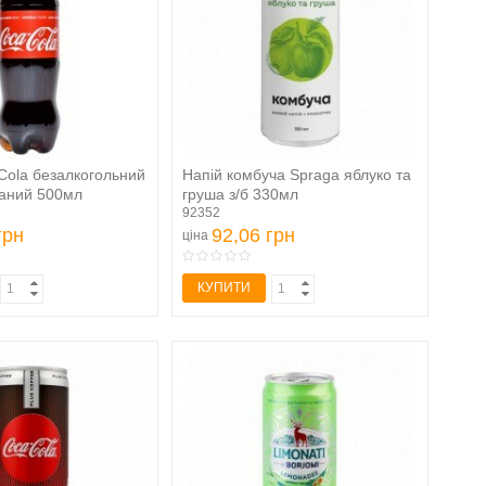
Cola безалкогольний
Напій комбуча Spraga яблуко та
ваний 500мл
груша з/б 330мл
92352
грн
92,06 грн
ціна
КУПИТИ