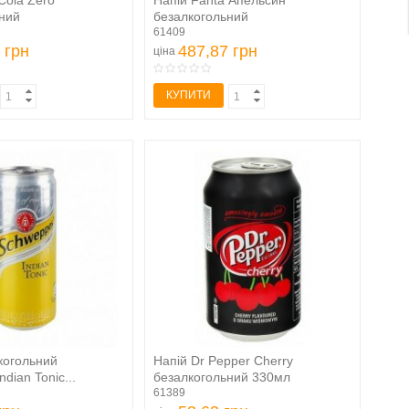
Cola Zero
Напій Fanta Апельсин
ний
безалкогольний
аний...
сильногазований...
61409
 грн
487,87 грн
ціна
КУПИТИ
когольний
Напій Dr Pepper Cherry
dian Tonic...
безалкогольний 330мл
61389