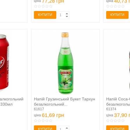
77,28 грн
40,73 
ціна
ціна
КУПИТИ
КУПИТИ
залкогольний
Напій Грузинський Букет Тархун
Напій Coca-
м 330мл
безалкогольний...
безалкоголь
61617
сильногазо
61374
61,69 грн
37,90 
ціна
ціна
КУПИТИ
КУПИТИ