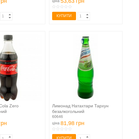
грн
53,63 грн
ціна
КУПИТИ
Cola Zero
Лимонад Натахтари Тархун
ний
безалкогольний
ваний 500мл
середньогазований...
60646
грн
81,98 грн
ціна
КУПИТИ