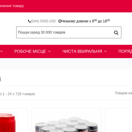
рнення товару
00
00
(044) 5000-200
Чекаємо дзвінки з 9
до 18
РОБОЧЕ МІСЦЕ
ЧИСТА ВБИРАЛЬНЯ
ПОРЯД
і
Товарів на
 1 - 24 з 728 товарів