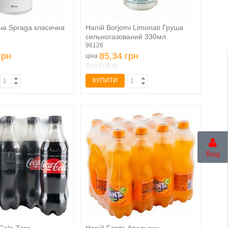
ча Spraga класична
Напій Borjomi Limonati Груша
сильногазований 330мл
96126
грн
85,34 грн
ціна
КУПИТИ
Вхід