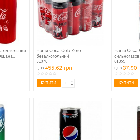
залкогольний
Напій Coca-Cola Zero
Напій Coca-
яшана...
безалкогольний
сильногазо
сильногазований...
61370
61355
455,62 грн
37,90 
ціна
ціна
КУПИТИ
КУПИТИ