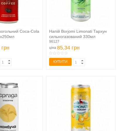
когольний Coca-Cola
Напій Borjomi Limonati Тархун
 6х250мл
сильногазований 330мл
96127
 грн
85,34 грн
ціна
КУПИТИ