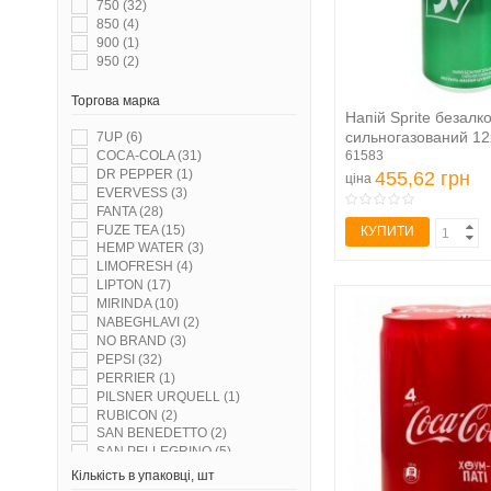
750
(32)
PERRIER
(1)
850
(4)
PILSNER URQUELL
(1)
900
(1)
RUBICON
(5)
950
(2)
SAN BENEDETTO
(2)
SAN PELLEGRINO
(5)
Торгова марка
SANDORA
(1)
Напій Sprite безалк
SCHWEPPES
(91)
сильногазований 1
7UP
(6)
SPRAGA
(7)
COCA-COLA
(31)
61583
SPRITE
(21)
DR PEPPER
(1)
455,62 грн
ціна
VIGO
(3)
EVERVESS
(3)
VITAPRESS
(3)
FANTA
(28)
АЙФРЕШ
(2)
FUZE TEA
(15)
КУПИТИ
АРСЕНІЇВСЬКИЙ
(3)
HEMP WATER
(3)
БОН БУАССОН
(17)
LIMOFRESH
(4)
ВЯТРАЧОК
(2)
LIPTON
(17)
ГРУЗИНСЬКИЙ БУКЕТ
(11)
MIRINDA
(10)
ЖИВЧИК
(13)
NABEGHLAVI
(2)
КАРС
(1)
NO BRAND
(3)
КВАС ТАРАС
(11)
PEPSI
(32)
ЛЬВІВСЬКИЙ КВАС
(4)
PERRIER
(1)
МОДЖО
(2)
PILSNER URQUELL
(1)
МОРШИНСЬКА
(44)
RUBICON
(2)
НАТАХТАРІ
(19)
SAN BENEDETTO
(2)
ОБОЛОНЬ
(10)
SAN PELLEGRINO
(5)
ПРИНЦЕСА
(1)
SCHWEPPES
(32)
Кількість в упаковці, шт
РОЗМАЙ ЛIСОВИЙ
(3)
SPRITE
(6)