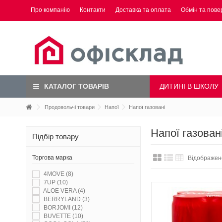
Про компанію
Контакти
Доставка та оплата
Обмін та пове
ДИТИНІ В ШКОЛУ
КАТАЛОГ ТОВАРІВ
Продовольчі товари
Напої
Напої газовані
Напої газован
Підбір товару
Торгова марка
Відображено
4MOVE
(8)
7UP
(10)
ALOE VERA
(4)
BERRYLAND
(3)
BORJOMI
(12)
BUVETTE
(10)