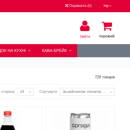
Порівняти
(
0
)
Укр
порожній
Увійти
ОК НА КУХНІ
КАВА-БРЕЙК
728 товарів
 сторінці
Сортувати
24
За рейтингом: спочатку популярні