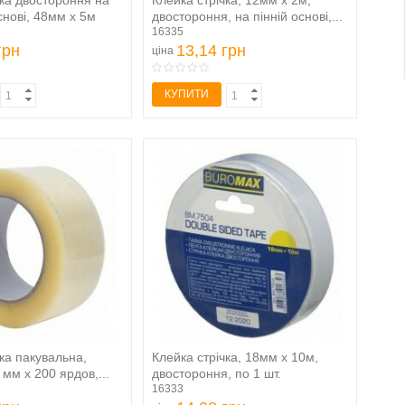
чка двостороння на
Клейка стрічка, 12мм х 2м,
снові, 48мм х 5м
двостороння, на пінній основі,...
16335
грн
13,14 грн
ціна
КУПИТИ
чка пакувальна,
Клейка стрічка, 18мм х 10м,
мм x 200 ярдов,...
двостороння, по 1 шт.
16333