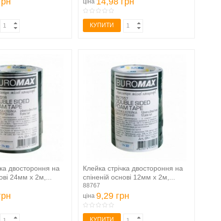
грн
14,98 грн
ціна
КУПИТИ
чка двостороння на
Клейка стрічка двостороння на
ові 24мм х 2м,...
спіненій основі 12мм х 2м,...
88767
грн
9,29 грн
ціна
КУПИТИ