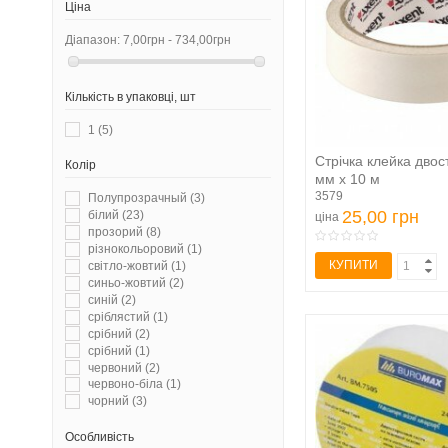
Ціна
Діапазон:
7,00грн - 734,00грн
Кількість в упаковці, шт
1
(5)
Стрічка клейка двос
Колір
мм х 10 м
3579
Полупрозрачный
(3)
25,00 грн
білий
(23)
ціна
прозорий
(8)
різнокольоровий
(1)
КУПИТИ
світло-жовтий
(1)
синьо-жовтий
(2)
синій
(2)
сріблястий
(1)
срібний
(2)
срібний
(1)
червоний
(2)
червоно-біла
(1)
чорний
(3)
Особливість