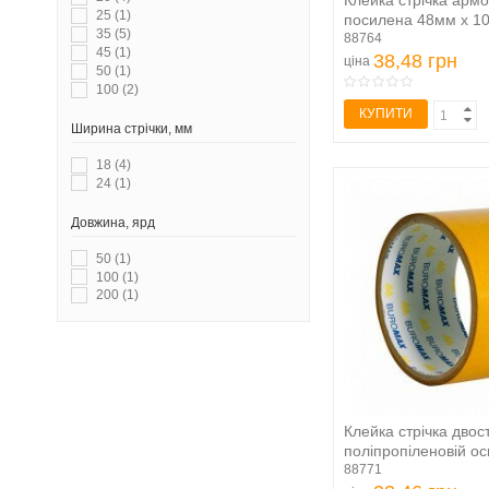
Клейка стрічка арм
25
(1)
посилена 48мм х 10
35
(5)
88764
45
(1)
38,48 грн
ціна
50
(1)
100
(2)
КУПИТИ
Ширина стрічки, мм
18
(4)
24
(1)
Довжина, ярд
50
(1)
100
(1)
200
(1)
Клейка стрічка двос
поліпропіленовій осн
88771