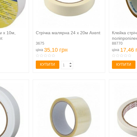
м х 10м,
Стрічка малярна 24 х 20м Axent
Клейка стрі
т.
поліпропілен
3675
88770
35,10 грн
17,46 
ціна
ціна
КУПИТИ
КУПИТИ