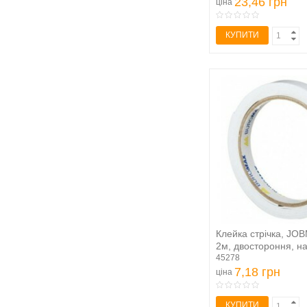
23,46 грн
ціна
КУПИТИ
Клейка стрічка, JO
2м, двостороння, на 
45278
7,18 грн
ціна
КУПИТИ