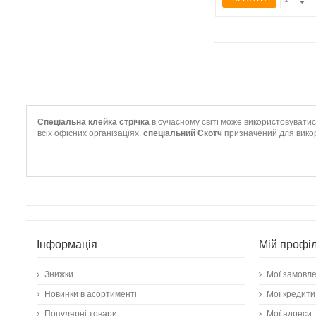
Спеціальна клейка стрічка
в сучасному світі може використовуватис
всіх офісних організаціях.
спеціальний Скотч
призначений для викори
Інформація
Мій профі
Знижки
Мої замовл
Новинки в асортименті
Мої кредити
Популярні товари
Мої адреси