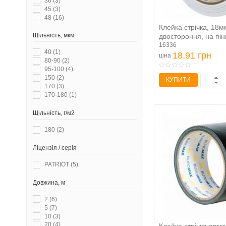
36
(3)
45
(3)
48
(16)
Клейка стрічка, 18м
Щільність, мкм
двостороння, на пінн
16336
40
(1)
18,91 грн
ціна
80-90
(2)
95-100
(4)
150
(2)
КУПИТИ
170
(3)
170-180
(1)
Щільність, г/м2
180
(2)
Ліцензія / серія
PATRIOT
(5)
Довжина, м
2
(6)
5
(7)
10
(3)
20
(4)