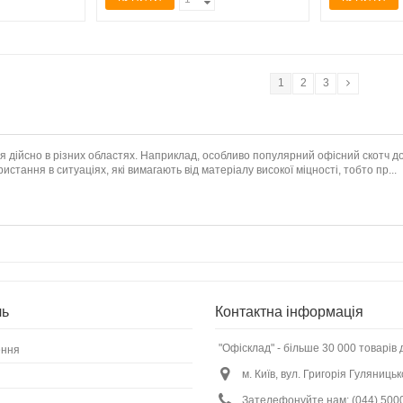
1
2
3
я дійсно в різних областях. Наприклад, особливо популярний офісний скотч до
стання в ситуаціях, які вимагають від матеріалу високої міцності, тобто пр...
ль
Контактна інформація
"Офісклад" - більше 30 000 товарів 
ення
м. Київ, вул. Григорія Гуляницьк
Зателефонуйте нам:
(044) 500