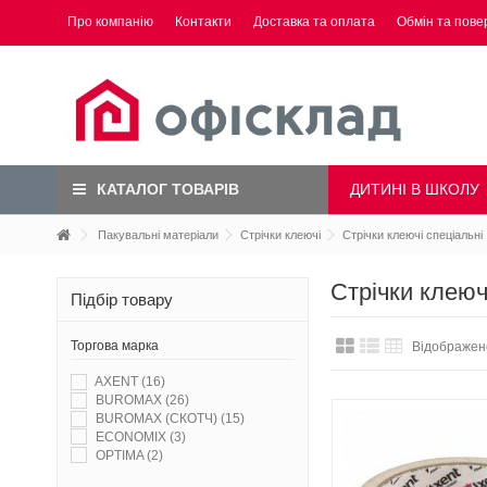
Про компанію
Контакти
Доставка та оплата
Обмін та пове
ДИТИНІ В ШКОЛУ
КАТАЛОГ ТОВАРІВ
Пакувальні матеріали
Стрічки клеючі
Стрічки клеючі спеціальні
Стрічки клеюч
Підбір товару
Торгова марка
Відображено
AXENT
(16)
BUROMAX
(26)
BUROMAX (СКОТЧ)
(15)
ECONOMIX
(3)
OPTIMA
(2)