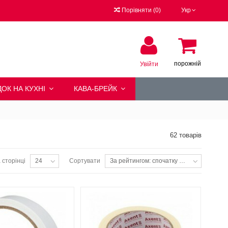
Порівняти
(
0
)
Укр
порожній
Увійти
ОК НА КУХНІ
КАВА-БРЕЙК
62 товарів
 сторінці
Сортувати
24
За рейтингом: спочатку популярні