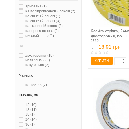
армована
(1)
на поліпропіленовій основі
(2)
на спіненій основі
(1)
на спіненій основі
(3)
на тканинній основі
(3)
Клейка стрічка, 24м
паперова основа
(2)
рисовий папір
(1)
двостороння, по 1 ш
3580
Тип
18,91 грн
ціна
двустороння
(15)
малярський
(1)
КУПИТИ
пакувальна
(3)
Матеріал
поліестер
(2)
Ширина, мм
12
(10)
18
(11)
19
(1)
24
(14)
30
(1)