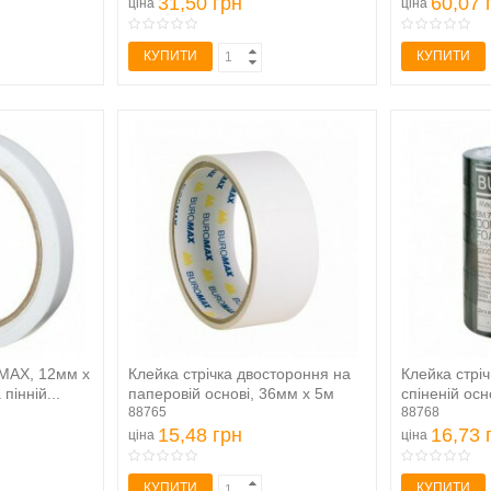
31,50 грн
60,07 
ціна
ціна
КУПИТИ
КУПИТИ
BMAX, 12мм х
Клейка стрічка двостороння на
Клейка стрі
пінній...
паперовій основі, 36мм х 5м
спіненій осн
88765
88768
15,48 грн
16,73 
ціна
ціна
КУПИТИ
КУПИТИ