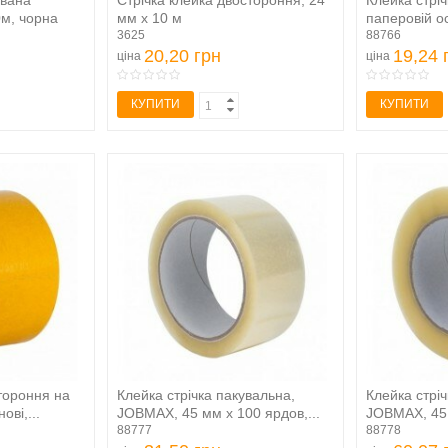
ована
Стрічка клейка двостороння, 24
Клейка стрі
м, чорна
мм х 10 м
паперовій о
3625
88766
20,20 грн
19,24 
ціна
ціна
КУПИТИ
КУПИТИ
тороння на
Клейка стрічка пакувальна,
Клейка стрі
ові,...
JOBMAX, 45 мм x 100 ярдов,...
JOBMAX, 45 
88777
88778