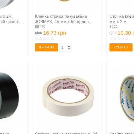
м х 2м,
Клейка стрічка пакувальна
Стрічка кле
ій основі,...
JOBMAX, 45 мм x 50 ярдов,...
мм х 2 м
88776
3621
16,73 грн
10,30 
ціна
ціна
КУПИТИ
КУПИТИ