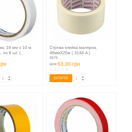
ка, 18 мм х 10 м,
Стрічка клейка малярна,
по 8 шт. (...
48ммХ20м ( 3148-A )
3676
грн
63,30 грн
ціна
КУПИТИ