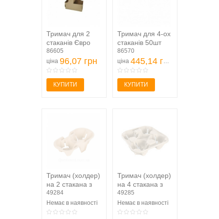
Тримач для 2
Тримач для 4-ох
стаканів Євро
стаканів 50шт
10шт
86605
86570
96,07 грн
445,14 грн
ціна
ціна
КУПИТИ
КУПИТИ
Тримач (холдер)
Тримач (холдер)
на 2 стакана з
на 4 стакана з
макулатури
49284
макулатури
49285
натурні 150шт
натурні
Немає в наявності
Немає в наявності