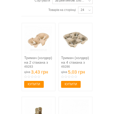
Сортувати
За рейтингом: спочатку популярні
Товарів на сторінці
24
Тримач (холдер)
Тримач (холдер)
на 2 стакана з
на 4 стакана з
макулатури
49283
макулатури Укр
49286
натурні 100шт
3,43 грн
5,03 грн
ціна
ціна
КУПИТИ
КУПИТИ