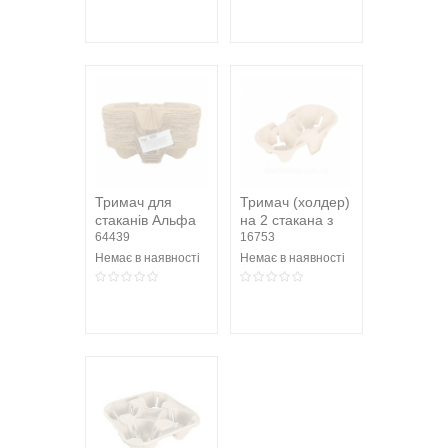
Тримач для
Тримач (холдер)
стаканів Альфа
на 2 стакана з
Пак подвійний
64439
макулатури
16753
20шт/уп
Немає в наявності
Немає в наявності