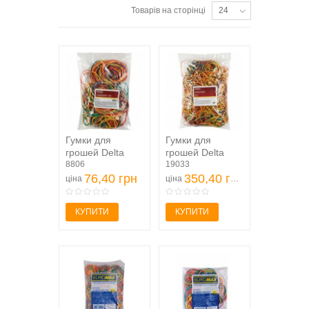
Товарів на сторінці
24
Гумки для
Гумки для
грошей Delta
грошей Delta
D4621, 200 г,
8806
D4623, 1000 г,
19033
кольорові
76,40 грн
кольорові
350,40 грн
ціна
ціна
КУПИТИ
КУПИТИ