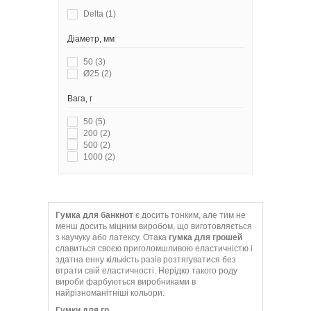
Delta
(1)
Діаметр, мм
50
(3)
Ø25
(2)
Вага, г
50
(5)
200
(2)
500
(2)
1000
(2)
Гумка для банкнот
є досить тонким, але тим не
менш досить міцним виробом, що виготовляється
з каучуку або латексу. Отака
гумка для грошей
славиться своєю приголомшливою еластичністю і
здатна енну кількість разів розтягуватися без
втрати свій еластичності. Нерідко такого роду
вироби фарбуються виробниками в
найрізноманітніші кольори.
Гумки для гр...