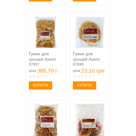
Гумки для
Гумки для
грошей Axent
грошей Axent
Delta 1000 г,
87897
Delta D4630, 50
87898
Unicolor
385,70 грн
г, Unicolor
23,10 грн
ціна
ціна
КУПИТИ
КУПИТИ