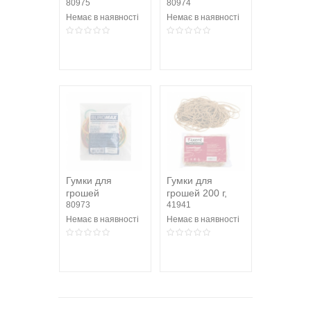
BUROMAX
80975
BUROMAX
80974
JOBMAX, 1000г,
JOBMAX
Немає в наявності
Немає в наявності
асорті
BM.5516, 500г,
асорті
Гумки для
Гумки для
грошей
грошей 200 г,
BUROMAX
80973
натуральний
41941
JOBMAX
каучук
Немає в наявності
Немає в наявності
BM.5515, 50г,
асорті