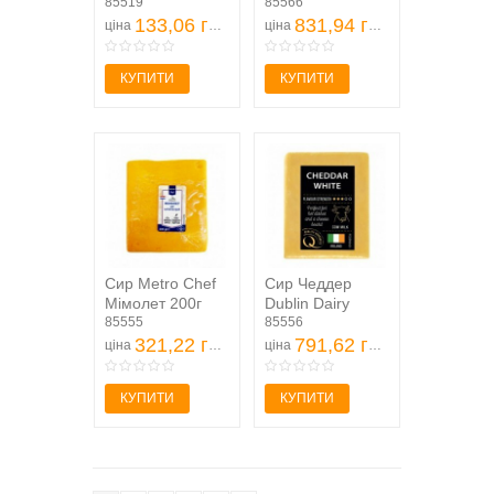
Комо 50% 185г
85519
ваговий кг
85566
133,06 грн
831,94 грн
ціна
ціна
КУПИТИ
КУПИТИ
Сир Metro Chef
Cир Чеддер
Мімолет 200г
Dublin Dairy
85555
білий 400г
85556
321,22 грн
791,62 грн
ціна
ціна
КУПИТИ
КУПИТИ