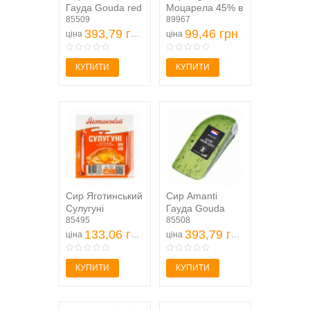
Гауда Gouda red
Моцарела 45% в
pesto
85509
розсолі 125г
89967
напівтвердий
393,79 грн
99,46 грн
ціна
ціна
130г
КУПИТИ
КУПИТИ
Сир Яготинський
Сир Amanti
Сулугуні
Гауда Gouda
розсільний 45%
85495
green pesto
85508
200г
133,06 грн
напівтвердий
393,79 грн
ціна
ціна
130г
КУПИТИ
КУПИТИ