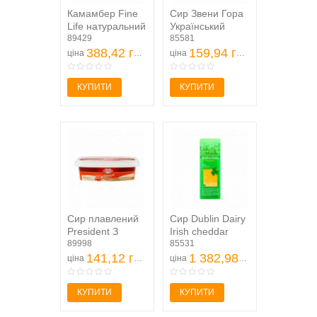
Камамбер Fine
Cир Звени Гора
Life натуральний
Український
4х105 г
89429
традиційний 50%
85581
388,42 грн
150г
159,94 грн
ціна
ціна
КУПИТИ
КУПИТИ
Сир плавлений
Сир Dublin Dairy
President З
Irish cheddar
шинкою 45%
89998
червоний слайси
85531
160г
141,12 грн
48% 750г
1 382,98 грн
ціна
ціна
КУПИТИ
КУПИТИ