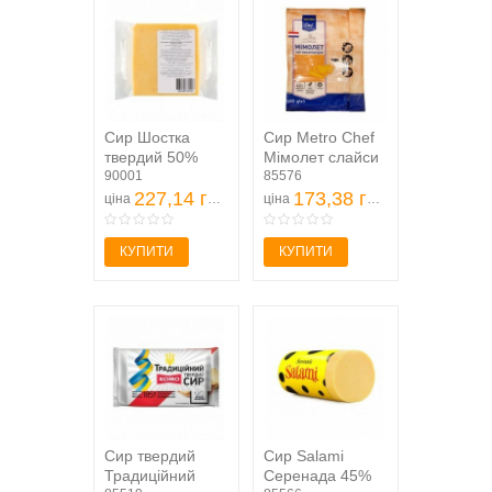
Сир Шостка
Сир Metro Chef
твердий 50%
Мімолет слайси
250г
90001
42% 100г
85576
227,14 грн
173,38 грн
ціна
ціна
КУПИТИ
КУПИТИ
Сир твердий
Сир Salami
Традиційний
Серенада 45%