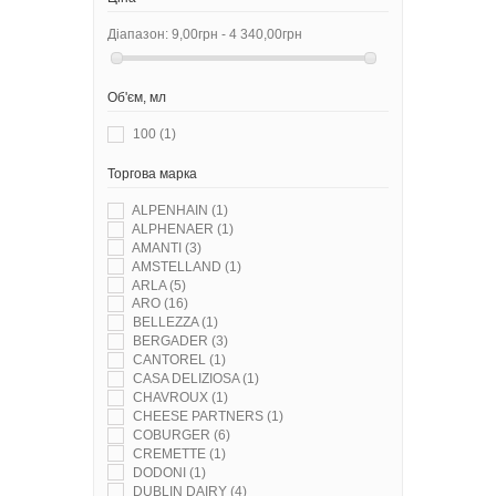
CANTOREL
(1)
CASA DELIZIOSA
(1)
Діапазон:
9,00грн - 4 340,00грн
CASTELLO
(9)
CHAVROUX
(2)
CHEESE PARTNERS
(1)
Об'єм, мл
CHILL OUT
(2)
COBURGER
(12)
100
(1)
CONSUL
(2)
CREMETTE
(3)
Торгова марка
DODONI
(1)
DUBLIN DAIRY
(11)
ALPENHAIN
(1)
DUTCH WINDMILL
(1)
ALPHENAER
(1)
DZIUGAS
(7)
AMANTI
(3)
EL PASTOR
(1)
AMSTELLAND
(1)
ELSEVE
(1)
ARLA
(5)
EMBORG
(11)
ARO
(16)
EMMI
(1)
BELLEZZA
(1)
ERMITAGE
(3)
BERGADER
(3)
EUROMARK
(4)
CANTOREL
(1)
EUROSER
(20)
CASA DELIZIOSA
(1)
EXQUISA
(6)
CHAVROUX
(1)
FINE LIFE
(16)
CHEESE PARTNERS
(1)
FIOR DI DOLCEZZA
(1)
COBURGER
(6)
FIOR DI SALENTO
(1)
CREMETTE
(1)
FOL EPI
(2)
DODONI
(1)
FORMAGIA
(3)
DUBLIN DAIRY
(4)