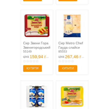
Сир Звени Гора
Сир Metro Chef
Звенигородський
Гауда слайси
Екстра твердий
55149
150г
85553
50% 150г
159,94 грн
267,46 грн
ціна
ціна
КУПИТИ
КУПИТИ