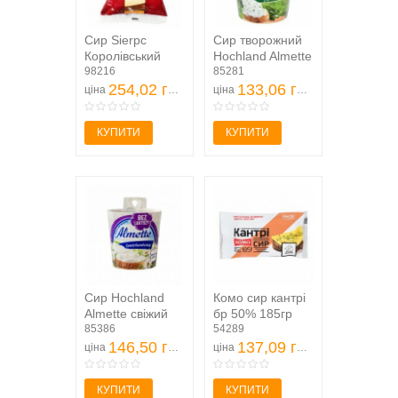
Сир Sierpc
Сир творожний
Королівський
Hochland Almette
45% 250г
98216
з травами 57%
85281
254,02 грн
150г
133,06 грн
ціна
ціна
КУПИТИ
КУПИТИ
Сир Hochland
Комо сир кантрі
Almette свіжий
бр 50% 185гр
безлактозний
85386
54289
вершковий 55%
146,50 грн
137,09 грн
ціна
ціна
150г
КУПИТИ
КУПИТИ