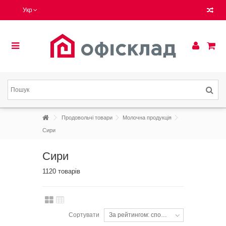
Укр
Продовольчі товари
Молочна продукція
Сири
Сири
1120 товарів
Сортувати
За рейтингом: спочатку популярні