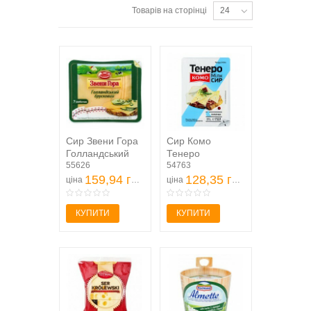
Товарів на сторінці
24
Сир Звени Гора
Сир Комо
Голландський
Тенеро
брусковий
55626
напівтвердий
54763
твердий 45%
159,94 грн
скибочки
128,35 грн
ціна
ціна
150г
нарізані 50%
150г
КУПИТИ
КУПИТИ