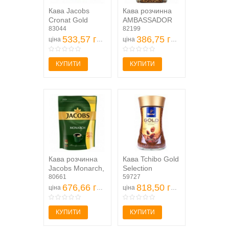
Кава Jacobs
Кава розчинна
Cronat Gold
AMBASSADOR
натуральна
83044
"Premium" 190г,
82199
розчинна
533,57 грн
скляна банка
386,75 грн
ціна
ціна
сублімована
200г
КУПИТИ
КУПИТИ
Кава розчинна
Кава Tchibo Gold
Jacobs Monarch,
Selection
250г , пакет
80661
розчинна
59727
676,66 грн
сублімована
818,50 грн
ціна
ціна
200г
КУПИТИ
КУПИТИ