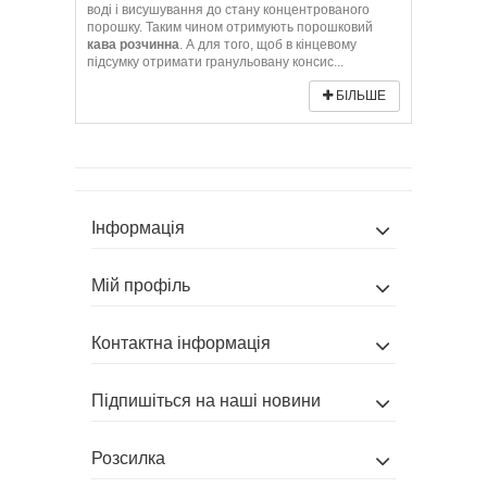
воді і висушування до стану концентрованого
187
(1)
порошку. Таким чином отримують порошковий
190
(2)
кава розчинна
. А для того, щоб в кінцевому
200
(5)
підсумку отримати гранульовану консис...
205
(2)
210
(1)
БІЛЬШЕ
213
(1)
230
(1)
250
(8)
260
(3)
280
(5)
300
(8)
310
(1)
Інформація
350
(1)
384
(1)
400
(7)
Мій профіль
475
(2)
500
(4)
510
(1)
Контактна інформація
Підпишіться на наші новини
Розсилка