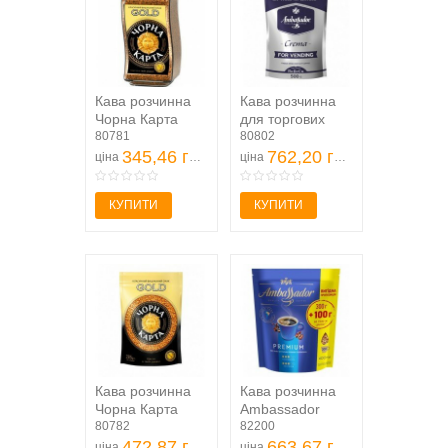
Кава розчинна
Кава розчинна
Чорна Карта
для торгових
Gold, 190г,
80781
автоматів
80802
скляна банка
345,46 грн
Ambassador
762,20 грн
ціна
ціна
Crema, 500г
КУПИТИ
КУПИТИ
Кава розчинна
Кава розчинна
Чорна Карта
Ambassador
Gold, пакет 285г
80782
Premium, пакет
82200
472,87 грн
400г
663,67 грн
ціна
ціна