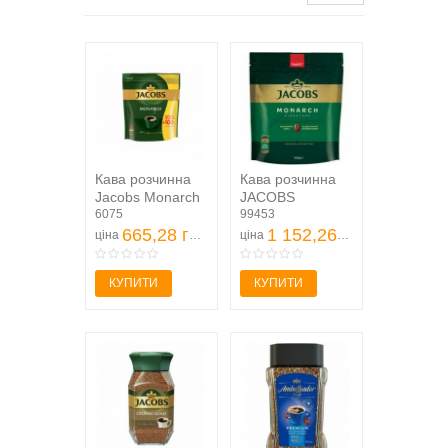
Кава розчинна
Кава розчинна
Jacobs Monarch
JACOBS
м'яка упаковка
6075
MONARCH
99453
400 г
665,28 грн
економ пакет,
1 152,26 грн
ціна
ціна
500г
КУПИТИ
КУПИТИ