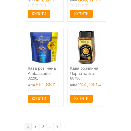
КУПИТИ
КУПИТИ
Кава розчинна
Кава розчинна
Ambassador
Чорна карта
Premium, пакет
82201
Gold, 95г, скляна
80780
500г
861,88 грн
банка
244,18 грн
ціна
ціна
КУПИТИ
КУПИТИ
1
2
3
...
9