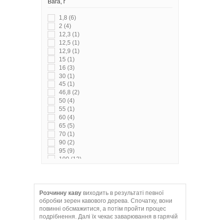
Вага, г
1,8
(6)
2
(4)
12,3
(1)
12,5
(1)
12,9
(1)
15
(1)
16
(3)
30
(1)
45
(1)
46,8
(2)
50
(4)
55
(1)
60
(4)
65
(5)
70
(1)
90
(2)
95
(9)
100
(12)
120
(5)
130
(5)
150
(5)
155
(1)
Розчинну каву
виходить в результаті певної
165
(1)
обробки зерен кавового дерева. Спочатку, вони
170
(3)
повинні обсмажитися, а потім пройти процес
подрібнення. Далі їх чекає заварювання в гарячій
180
(1)