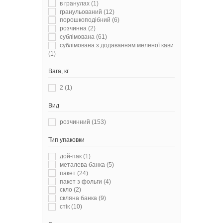
в гранулах
(1)
гранульований
(12)
порошкоподібний
(6)
розчинна
(2)
сублімована
(61)
сублімована з додаванням меленої кави
(1)
Вага, кг
2
(1)
Вид
розчинний
(153)
Тип упаковки
дой-пак
(1)
металева банка
(5)
пакет
(24)
пакет з фольги
(4)
скло
(2)
скляна банка
(9)
стік
(10)