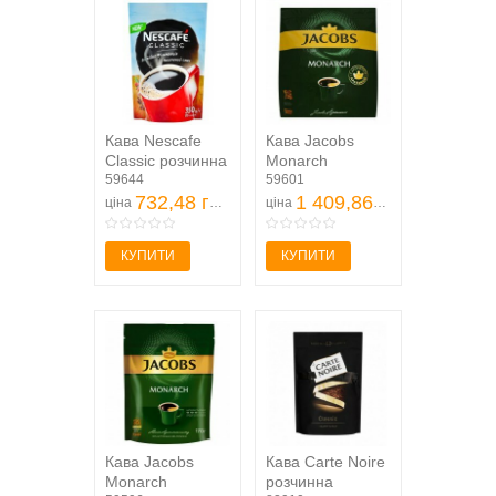
Кава Nescafe
Кава Jacobs
Classic розчинна
Monarch
350г
59644
розчинна
59601
732,48 грн
сублімована
1 409,86 грн
ціна
ціна
500г
КУПИТИ
КУПИТИ
Кава Jacobs
Кава Carte Noire
Monarch
розчинна