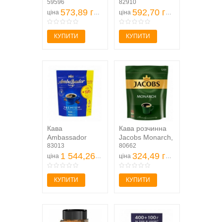
натуральна
59596
сублімована
82910
розчинна
573,89 грн
140г
592,70 грн
ціна
ціна
сублімована
170г
КУПИТИ
КУПИТИ
Кава
Кава розчинна
Ambassador
Jacobs Monarch,
Premium
83013
120г , пакет
80662
розчинна
1 544,26 грн
324,49 грн
ціна
ціна
сублімована
500г
КУПИТИ
КУПИТИ