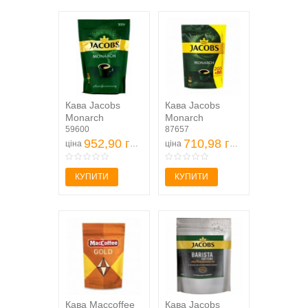
Кава Jacobs
Кава Jacobs
Monarch
Monarch
розчинна
59600
розчинна
87657
сублімована
952,90 грн
сублімована
710,98 грн
ціна
ціна
300г
250г
КУПИТИ
КУПИТИ
Кава Maccoffee
Кава Jacobs