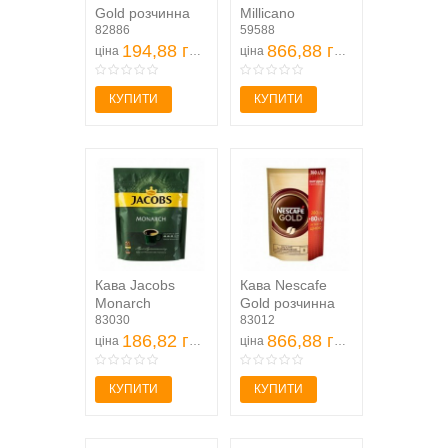
Gold розчинна
Millicano
сублімована 60г
82886
розчинна
59588
194,88 грн
сублімована
866,88 грн
ціна
ціна
250г
КУПИТИ
КУПИТИ
Кава Jacobs
Кава Nescafe
Monarch
Gold розчинна
натуральна
83030
сублімована
83012
розчинна
186,82 грн
360г
866,88 грн
ціна
ціна
сублімована 50г
КУПИТИ
КУПИТИ