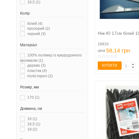
16,5
(1)
Колір
білий
(4)
прозорий
(2)
Ніж-Ю 17см білий 1
чорний
(3)
16810
Матеріал
58,14 грн
ціна
100% полімер із кукурудзяного
крохмалю
(1)
КУПИТИ
дерево
(3)
пластик
(4)
полістирол
(2)
Розмір, мм
170
(1)
Довжина, см
16
(1)
16,5
(1)
18
(2)