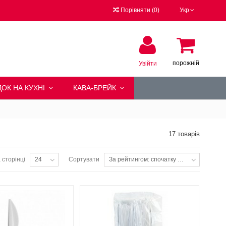
Порівняти
(
0
)
Укр
порожній
Увійти
ОК НА КУХНІ
КАВА-БРЕЙК
17 товарів
 сторінці
Сортувати
24
За рейтингом: спочатку популярні