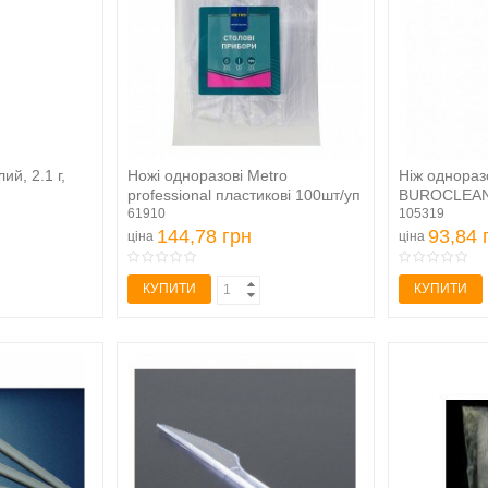
ий, 2.1 г,
Ножі одноразові Metro
Ніж однораз
professional пластикові 100шт/уп
BUROCLEA
61910
105319
144,78 грн
93,84 
ціна
ціна
КУПИТИ
КУПИТИ