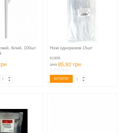
овий, білий, 100шт
Ножі одноразові 15шт
N
61909
грн
85,92 грн
ціна
КУПИТИ