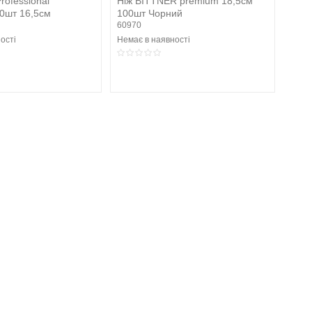
rofessional
Ніж BITTNER premium 18,5см
00шт 16,5см
100шт Чорний
60970
ості
Немає в наявності