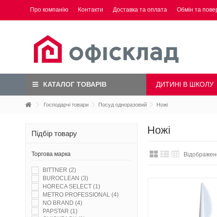
Про компанію
Контакти
Доставка та оплата
Обмін та пове
ДИТИНІ В ШКОЛУ
КАТАЛОГ ТОВАРІВ
Господарчі товари
Посуд одноразовий
Ножі
Ножі
Підбір товару
Торгова марка
Відображено
BITTNER
(2)
BUROCLEAN
(3)
HORECA SELECT
(1)
METRO PROFESSIONAL
(4)
NO BRAND
(4)
PAPSTAR
(1)