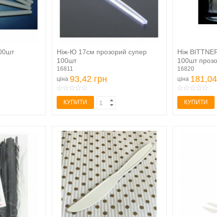
00шт
Ніж-Ю 17см прозорий супер
Ніж BITTNE
100шт
100шт проз
16811
16820
93,42 грн
181,04
ціна
ціна
КУПИТИ
КУПИТИ