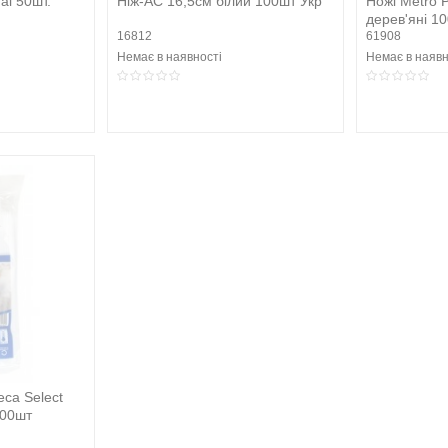
al 50шт.
Ніж-АС 16,5см білий 100шт Укр
Ножі Metro P
дерев'яні 1
16812
61908
Немає в наявності
Немає в наявн
eca Select
100шт