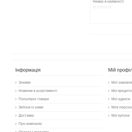
Немає в наявності
Інформація
Мій профі
Знижки
Мої замовл
Новинки в асортименті
Мої кредити
Популярні товари
Мої адреси
Зв'язок із нами
Моя персон
Доставка
Мої купони
Про компанію
Оплата і доставка