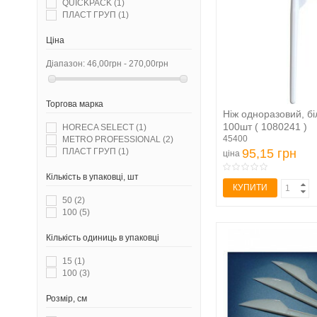
QUICKPACK
(1)
ПЛАСТ ГРУП
(1)
Ціна
Діапазон:
46,00грн - 270,00грн
Торгова марка
Ніж одноразовий, біл
100шт ( 1080241 )
HORECA SELECT
(1)
45400
METRO PROFESSIONAL
(2)
95,15 грн
ПЛАСТ ГРУП
(1)
ціна
Кількість в упаковці, шт
КУПИТИ
50
(2)
100
(5)
Кількість одиниць в упаковці
15
(1)
100
(3)
Розмір, см