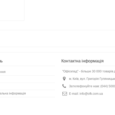
ль
Контактна інформація
"Офісклад" - більше 30 000 товарів 
ення
м. Київ, вул. Григорія Гуляницьк
Зателефонуйте нам:
(044) 500
альна інформація
E-mail:
info@ofk.com.ua