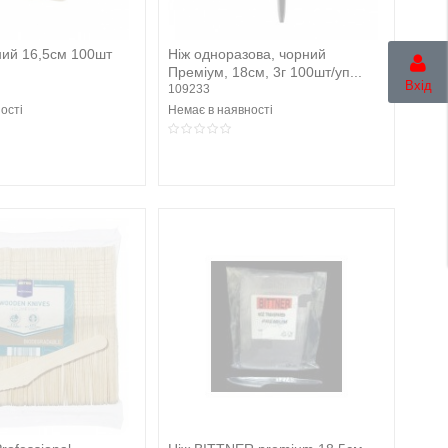
ний 16,5см 100шт
Ніж одноразова, чорний
Преміум, 18см, 3г 100шт/уп...
Вхід
109233
ості
Немає в наявності