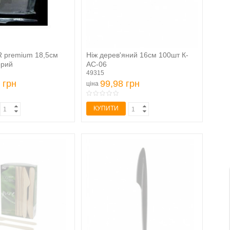
R premium 18,5см
Ніж дерев'яний 16см 100шт К-
орий
АС-06
49315
 грн
99,98 грн
ціна
КУПИТИ