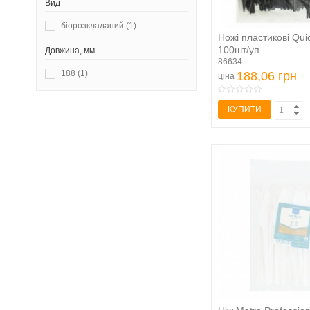
Вид
біорозкладаний
(1)
Ножі пластикові Qui
100шт/уп
Довжина, мм
86634
188
(1)
188,06 грн
ціна
КУПИТИ