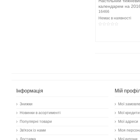
Настільний тижневи
календарем на 201
16466
Немає в наявності
Інформація
Мій профі
Знижки
Мої замовл
Новинки в асортименті
Мої кредити
Популярні товари
Мої адреси
Зв'язок із нами
Моя персон
Доставка
Мої купони