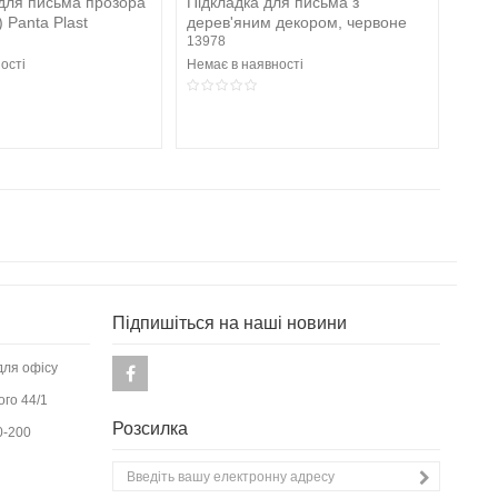
для письма прозора
Підкладка для письма з
 Panta Plast
дерев'яним декором, червоне
дерево
13978
ості
Немає в наявності
Підпишіться на наші новини
для офісу
ого 44/1
Розсилка
0-200