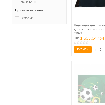
652х512
(1)
Прогумована основа
немає
(4)
Підкладка для пись
дерев'яним декором, 
13979
1 533,34 грн
ціна
КУПИТИ