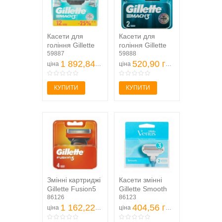
Касети для
Касети для
гоління Gillette
гоління Gillette
Mach3 змінні
59887
Mach3 змінні
59888
12шт
1 892,84 грн
2шт
520,90 грн
ціна
ціна
КУПИТИ
КУПИТИ
Змінні картриджі
Касети змінні
Gillette Fusion5
Gillette Smooth
для гоління
86126
для гоління 2шт/
86123
чоловічі 4 шт
1 162,22 грн
уп
404,56 грн
ціна
ціна