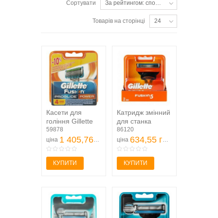
Сортувати
За рейтингом: спочатку популярні
Товарів на сторінці
24
Касети для
Катридж змінний
гоління Gillette
для станка
Fusion ProGlide
59878
Gillette Fusion5
86120
Power змінні 4шт
1 405,76 грн
2шт/уп
634,55 грн
ціна
ціна
КУПИТИ
КУПИТИ