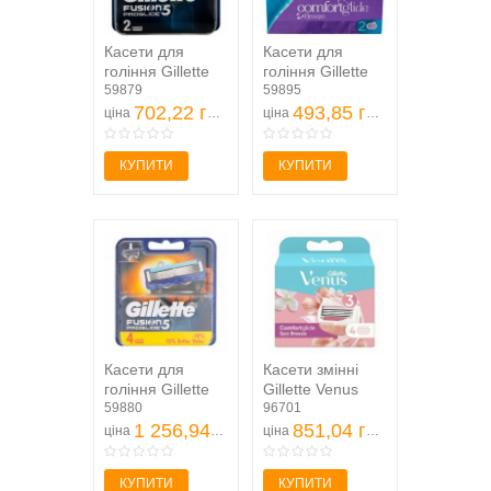
Касети для
Касети для
гоління Gillette
гоління Gillette
Fusion ProGlide
59879
Venus Breeze
59895
змінні 2шт
702,22 грн
змінні 2шт
493,85 грн
ціна
ціна
КУПИТИ
КУПИТИ
Касети для
Касети змінні
гоління Gillette
Gillette Venus
Fusion ProGlide
59880
Spa Breeze 4шт
96701
змінні 4шт
1 256,94 грн
851,04 грн
ціна
ціна
КУПИТИ
КУПИТИ