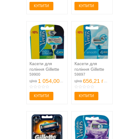
КУПИТИ
КУПИТИ
Касети для
Касети для
гоління Gillette
гоління Gillette
Venus Embrace
59900
Venus Close &
59897
змінні 4шт
1 054,00 грн
Clean змінні 4шт
656,21 грн
ціна
ціна
КУПИТИ
КУПИТИ