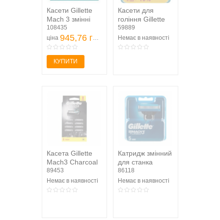
Касети Gillette
Касети для
Mach 3 змінні
гоління Gillette
для гоління 5 шт
108435
Mach3 змінні
59889
945,76 грн
4шт
ціна
Немає в наявності
КУПИТИ
Касета Gillette
Катридж змінний
Mach3 Charcoal
для станка
змінна для
89453
Gillette Mach3
86118
гоління 8шт
Turbo 5шт/уп
Немає в наявності
Немає в наявності