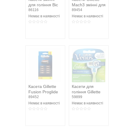
для гоління Bic
Mach3 змінні для
Hybrid 5 Flex 5-
86116
гоління Деревне
89454
лезові 4шт/уп
вугілля 4шт
Немає в наявності
Немає в наявності
Касета Gillette
Касети для
Fusion Proglide
гоління Gillette
змінна для
89452
Venus Embrace
59899
гоління 8шт
змінні 2шт
Немає в наявності
Немає в наявності