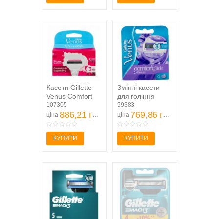
Касети Gillette
Змінні касети
Venus Comfort
для гоління
Glide для гоління
107305
Gillette Venus
59383
змінні 3шт
886,21 грн
Breeze 4шт
769,86 грн
ціна
ціна
КУПИТИ
КУПИТИ