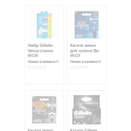
Набір Gillette
Касети змінні
Venus станок
для гоління Bic
змінні картриджі
86138
Hybrid 3 Flex 3-
86119
4шт/уп
лезові 4шт/уп
Немає в наявності
Немає в наявності
Касети змінні
Касети Gillette