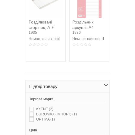
Розділювачі
Роздільник
сторінок, А-Я
аркушів А4
1935
Optima, пластик,
1936
від А до Я,...
Немає в наявності
Немає в наявності
Підбір товару
Торгова марка
AXENT
(2)
BUROMAX (ІМПОРТ)
(1)
OPTIMA
(1)
Ціна