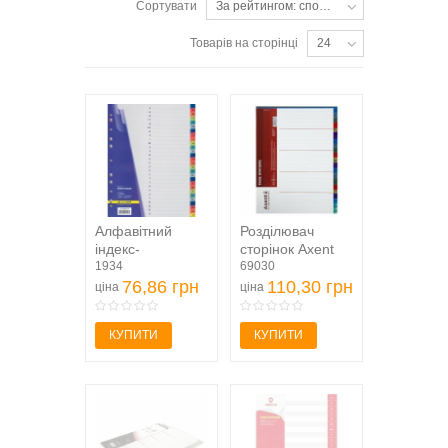
Сортувати
За рейтингом: спочатку популярні
Товарів на сторінці
24
Алфавітний
Розділювач
індекс-
сторінок Axent
розділювач для
1934
1921-10-A, А-Я,
69030
реєстраторів А4
76,86 грн
кольоровий
110,30 грн
ціна
ціна
(букви...
КУПИТИ
КУПИТИ