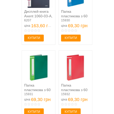
Дисплей-книга
Папка
Axent 1060-03-A,
пластикова з 60
А4, 60 файлiв,
6207
файлами,
15930
сіра (...
163,60 грн
JOBMAX, А4,
69,30 грн
ціна
ціна
синя (...
КУПИТИ
КУПИТИ
Папка
Папка
пластикова з 60
пластикова з 60
файлами,
15931
файлами,
15932
JOBMAX, А4
69,30 грн
JOBMAX, А4,
69,30 грн
ціна
ціна
зелений (...
червона (...
КУПИТИ
КУПИТИ