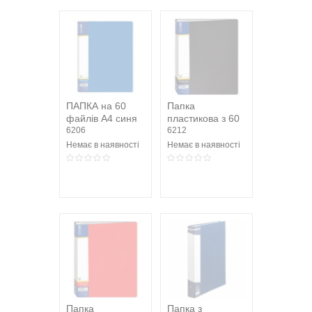
ПАПКА на 60
Папка
файлів А4 синя
пластикова з 60
Economix
6206
файлами, чорна
6212
Немає в наявності
Немає в наявності
Папка
Папка з