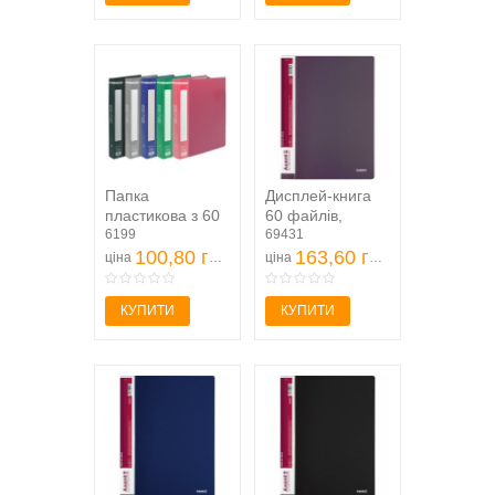
Папка
Дисплей-книга
пластикова з 60
60 файлів,
файлами, А4,
6199
сливова
69431
асорті (
100,80 грн
163,60 грн
ціна
ціна
BM.3622-99 )
КУПИТИ
КУПИТИ