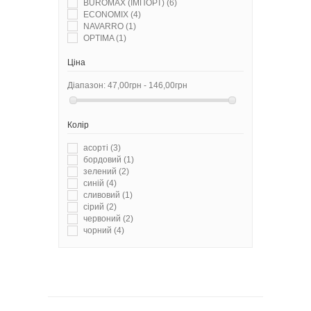
BUROMAX (ІМПОРТ)
(6)
ECONOMIX
(4)
NAVARRO
(1)
OPTIMA
(1)
Ціна
Діапазон:
47,00грн - 146,00грн
Колір
асорті
(3)
бордовий
(1)
зелений
(2)
синій
(4)
сливовий
(1)
сірий
(2)
червоний
(2)
чорний
(4)