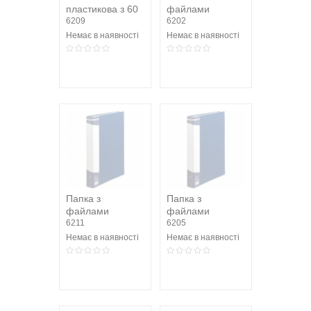
пластикова з 60
файлами
файлами,
6209
6202
червона
Немає в наявності
Немає в наявності
Папка з
Папка з
файлами
файлами
6211
6205
Немає в наявності
Немає в наявності