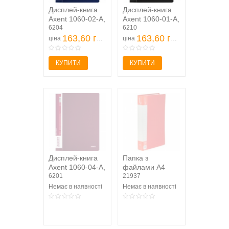
Дисплей-книга
Дисплей-книга
Axent 1060-02-A,
Axent 1060-01-A,
А4, 60 файлiв,
6204
А4, 60 файлiв,
6210
синя
163,60 грн
чорна
163,60 грн
ціна
ціна
КУПИТИ
КУПИТИ
Дисплей-книга
Папка з
Axent 1060-04-A,
файлами A4
А4, 60 файлiв,
6201
(nr.122199) на
21937
бордова (...
60 файлів
Немає в наявності
Немає в наявності
Navarro