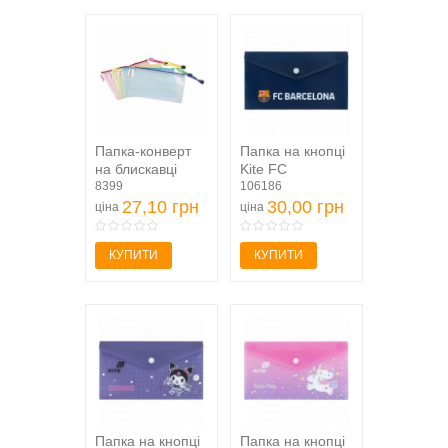
Папка-конверт
Папка на кнопці
на блискавці
Kite FC
Axent 1408-00-A,
8399
Barcelona BC25-
106186
DL,...
27,10 грн
246, DL
30,00 грн
ціна
ціна
КУПИТИ
КУПИТИ
Папка на кнопці
Папка на кнопці