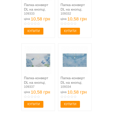
Папка-конверт
Папка-конверт
DL на кнопці,
DL на кнопці,
FERN ARABESKI,
109333
BUTTERFLY
109332
напівпрозора,...
10,58 грн
ARABESKI,...
10,58 грн
ціна
ціна
КУПИТИ
КУПИТИ
Папка-конверт
Папка-конверт
DL на кнопці,
DL на кнопці,
MYSTERY
109337
GLADE
109334
ARABESKI,...
10,58 грн
ARABESKI,
10,58 грн
ціна
ціна
напівпрозора,...
КУПИТИ
КУПИТИ