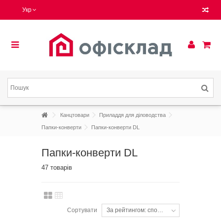
Укр
Канцтовари
Приладдя для діловодства
Папки-конверти
Папки-конверти DL
Папки-конверти DL
47 товарів
Сортувати
За рейтингом: спочатку популярні