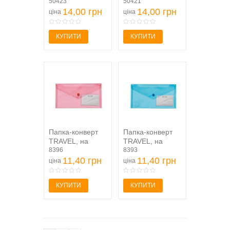
Pastelini 1414-
50423
Pastelini 1414-
50421
10-A, рожева...
14,00 грн
42-A,...
14,00 грн
ціна
ціна
КУПИТИ
КУПИТИ
Папка-конверт
Папка-конверт
TRAVEL, на
TRAVEL, на
кнопці,
8396
кнопці, DL,
8393
DL,глянцевий
11,40 грн
глянцевий
11,40 грн
ціна
ціна
прозорий...
прозорий...
КУПИТИ
КУПИТИ