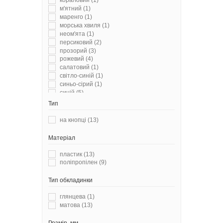
кораловий
(1)
м'ятний
(1)
маренго
(1)
морська хвиля
(1)
неом'ята
(1)
персиковий
(2)
прозорий
(3)
рожевий
(4)
салатовий
(1)
світло-синій
(1)
синьо-сірий
(1)
синій
(5)
синій електрик
(1)
Тип
сірий
(1)
темно-синій
(1)
на кнопці
(13)
фіолетовий
(1)
червоний
(3)
Матеріал
чорний
(1)
пластик
(13)
поліпропілен
(9)
Тип обкладинки
глянцева
(1)
матова
(13)