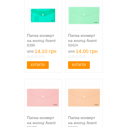
Папка-конверт
Папка-конверт
на кнопці Axent
на кнопці Axent
1414-20-A, DL,
8398
Pastelini 1414-
50424
прозора,...
14,10 грн
09-A,...
14,00 грн
ціна
ціна
КУПИТИ
КУПИТИ
Папка-конверт
Папка-конверт
на кнопці Axent
на кнопці Axent