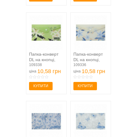
Папка-конверт
Папка-конверт
DL на кнопці,
DL на кнопці,
PLUMERIA
109338
MYOSOTIS
109336
ARABESKI,...
10,58 грн
ARABESKI,...
10,58 грн
ціна
ціна
КУПИТИ
КУПИТИ