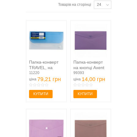
Товарів на сторінці
24
Папка-конверт
Папка-конверт
TRAVEL, на
на кнопці Axent
липучці, DL, 4
11220
Morandi lilac
99393
віддділення,...
79,21 грн
1414-37-A,...
14,00 грн
ціна
ціна
КУПИТИ
КУПИТИ