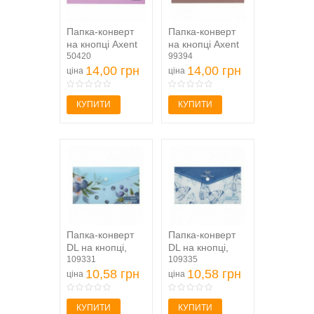
Папка-конверт
Папка-конверт
на кнопці Axent
на кнопці Axent
Pastelini 1414-
50420
Morandi pink
99394
36-A, бузкова
14,00 грн
1414-38-A, DL,...
14,00 грн
ціна
ціна
КУПИТИ
КУПИТИ
Папка-конверт
Папка-конверт
DL на кнопці,
DL на кнопці,
BLUEBERRY
109331
MACHAON
109335
ARABESKI,...
10,58 грн
ARABESKI,...
10,58 грн
ціна
ціна
КУПИТИ
КУПИТИ