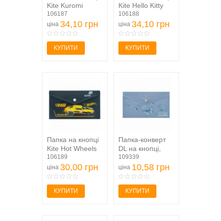
Kite Kuromi
Kite Hello Kitty
HK25-246-1, DL
106187
HK25-246-2, DL
106188
34,10 грн
34,10 грн
ціна
ціна
КУПИТИ
КУПИТИ
Папка на кнопці
Папка-конверт
Kite Hot Wheels
DL на кнопці,
HW25-246, DL
106189
SKY
109339
30,00 грн
ARABESKI,...
10,58 грн
ціна
ціна
КУПИТИ
КУПИТИ